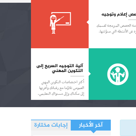
ص إعلام وتوجيه
امة الحصص المبرمجة لقسمك
 عن الأنشطة التي ستؤثثها.
آلية التوجيه السريع إلى
التكوين المهني
أكثر اختصاصات التكوين المهني
العمومي تلاؤما مع رغباتك وأقربها
إلى سكناك وإلى مستواك التعليمي.
آخر الأخبار
إجابات مختارة