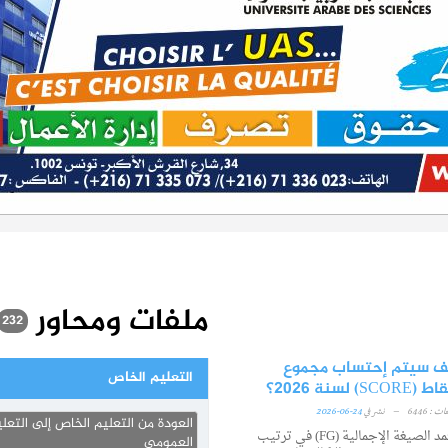
ملفات ومحاور
232
ف سيتم إحتساب مجموع
التعليم الخاص
SCORE) لسنة 2026؟
 : 6446
–
نشر في
24-06-2026
العودة من التعليم الخاص إلى التعل
تعتمد الصيغة الإجمالية (FG) في ترتيب
العمومي