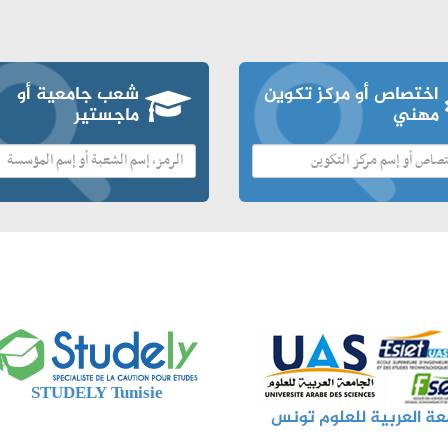
اختصاص أو مركز تكوين
شعب جامعية أو
مهني
ماجستير
STUDELY Tunisie
عة العربية للعلوم تونس