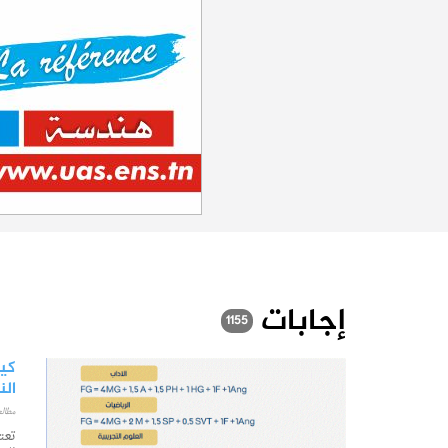
إجابات
1155
كي
النقاط (
مطالعات