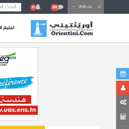
باحث عن تكوين
أنا
باك 2026
15
266
اختبار 