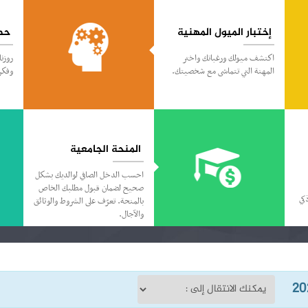
إختبار الميول المهنية
حص
اكتشف ميولك ورغباتك واختر
روزن
المهنة التي تتماشى مع شخصيتك.
وفكرة
المنحة الجامعية
احسب الدخل الصافي لوالديك بشكل
صحيح لضمان قبول مطلبك الخاص
كي
بالمنحة. تعرّف على الشروط والوثائق
والآجال.