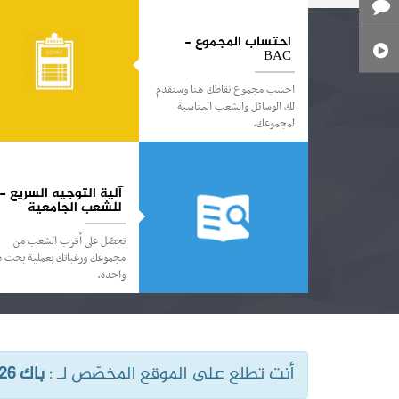
احتساب المجموع -
BAC
احسب مجموع نقاطك هنا وسنقدم
لك الوسائل والشعب المناسبة
لمجموعك.
آلية التوجيه السريع -
للشعب الجامعية
تحصّل على أقرب الشعب من
مجموعك ورغباتك بعملية بحث ذ
واحدة.
أنت تطلع على الموقع المخصّص لـ : ‎
باك 2026