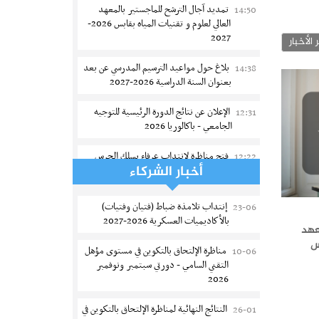
تمديد آجال الترشح للماجستير بالمعهد
14:50
العالي لعلوم و تقنيات المياه بقابس 2026-
2027
 الأخبار
بلاغ حول مواعيد الترسيم المدرسي عن بعد
14:38
بعنوان السنة الدراسية 2026-2027
الإعلان عن نتائج الدورة الرئيسية للتوجيه
12:31
الجامعي - باكالوريا 2026
فتح مناظرة لإنتداب عرفاء بسلك الحرس
12:22
أخبار الشركاء
الوطني لسنة 2026
تسجيل طلبة كلية الآداب والفنون
10:37
إنتداب تلامذة ضباط (فتيان وفتيات)
23-06
والإنسانيات بمنوبة 2026-2027
بالأكاديميات العسكرية 2026-2027
عهد
س
المعهد العالي للرياضة و التربية البدنية
10:04
مناظرة الإلتحاق بالتكوين في مستوى مؤهل
10-06
بقصر السعيد : ترسيم السنوات الثانية
التقني السامي - دورتي سبتمبر ونوفمبر
والثالثة دكتوراه
2026
تمديد آجال الترشح للماجستير بكلية العلوم
08:43
النتائج النهائية لمناظرة الإلتحاق بالتكوين في
26-01
بقابس 2026-2027